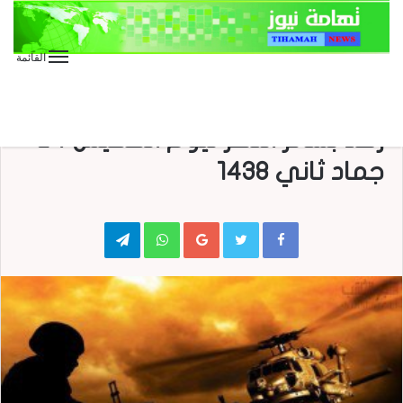
القائمة
الأخبار
الأخبار الدولية
الأخبار العاجلة
الأخبار المحلية
العدوان على اليمن
صحافة
عاجل
منوعات
رصد بشائر النصر ليوم الخميس 24
جماد ثاني 1438
Telegram
WhatsApp
Google+