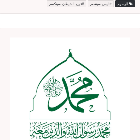
الوسوم
#اليمن_سينتصر
#قرن_الشيطان_سينكسر