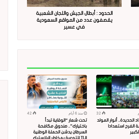
الحدود : أبطال الجيش واللجان الشعبية
يقصفون عدد من المواقع السعودية
في عسير
32
منذ 6 أيام
42
 الحديدة.. أنوار المولد
تحت شعار “الوقاية تبدأ
 الفرح استعدادا
باختيارك”.. صندوق مكافحة
لكبير
السرطان يدشن الحملة الوطنية
الـ11 للتوعية بمخاطر البلاستيك