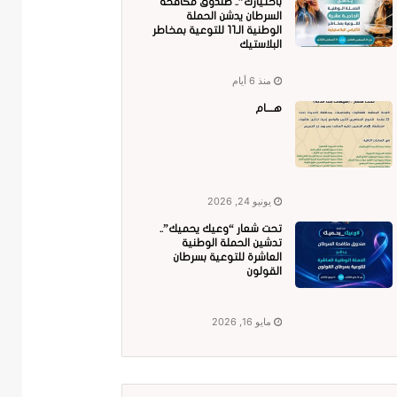
باختيارك”.. صندوق مكافحة
السرطان يدشن الحملة
الوطنية الـ11 للتوعية بمخاطر
البلاستيك
منذ 6 أيام
هــــام
يونيو 24, 2026
تحت شعار “وعيك يحميك”..
تدشين الحملة الوطنية
العاشرة للتوعية بسرطان
القولون
مايو 16, 2026