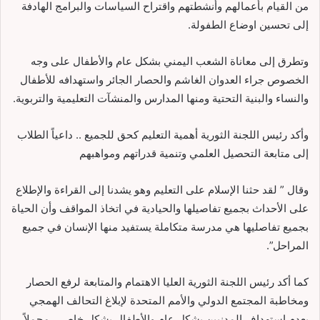
من القيام بأعمالهم وأنشطتهم واقتراح السياسات والبرامج الهادفة
إلى تحسين اوضاع الطفولة.
وتطرق إلى معاناة الشعب اليمني بشكل عام والأطفال على وجه
الخصوص جراء العدوان الغاشم والحصار الجائر واستهدافه للأطفال
والنساء والبنية التحتية ومنها المدارس والمنشآت التعليمية والتربوية.
وأكد رئيس اللجنة الثورية أهمية التعليم كحق للجميع .. داعياً الطلاب
إلى متابعة التحصيل العلمي وتنمية قدراتهم ومواهبهم
وقال ” لقد حثنا الإسلام على التعليم وهو يشدنا إلى القراءة والإطلاع
على الأحداث بجميع تفاصيلها والحيادية في اتخاذ المواقف وأن الحياة
بجميع تفاصليها هي مدرسة متكاملة يستفيد منها الإنسان في جميع
المراحل”.
كما أكد رئيس اللجنة الثورية العليا الاهتمام والمتابعة لرفع الحصار
ومخاطبة المجتمع الدولي والأمم المتحدة لإبلاغ التحالف الهمجي
بعدم استهداف المدنيين بشكل عام والأطفال بشكل خاص .. محملاً