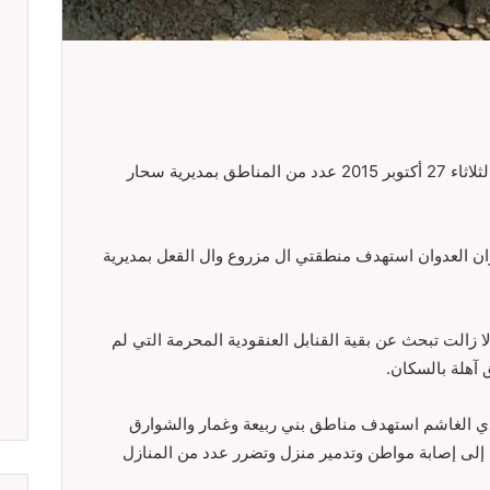
قصف طيران العدوان السعودي الغاشم اليوم الثلاثاء 27 أكتوبر 2015 عدد من المناطق بمديرية سحار
 العدوان استهدف منطقتي ال مزروع وال القعل بمديرية
الت تبحث عن بقية القنابل العنقودية المحرمة التي لم
ق آهلة بالسكان.
دي الغاشم استهدف مناطق بني ربيعة وغمار والشوارق
ى إلى إصابة مواطن وتدمير منزل وتضرر عدد من المنازل