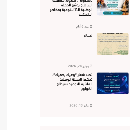
باختيارك”.. صندوق مكافحة
السرطان يدشن الحملة
الوطنية الـ11 للتوعية بمخاطر
البلاستيك
منذ 6 أيام
هــــام
يونيو 24, 2026
تحت شعار “وعيك يحميك”..
تدشين الحملة الوطنية
العاشرة للتوعية بسرطان
القولون
مايو 16, 2026