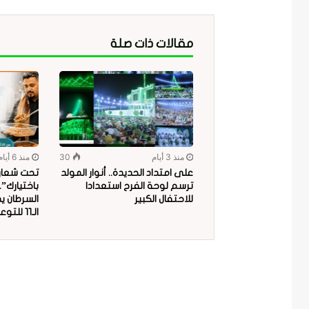
مقالات ذات صلة
منذ 3 أيام
30
منذ 6 أيام
على امتداد الحديدة.. أنوار المولد
تحت شعار “
ترسم لوحة الفرح استعدادا
باختيارك”
للاحتفال الكبير
السرطان ي
الـ11 للتوعية بمخاطر البلاستيك