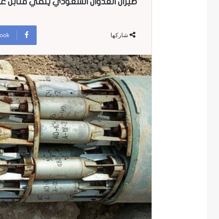
طيران العدوان السعودي يلقي قنابل ع
ook
شاركها