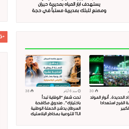
يستهدف ابار المياه بمديرية حيران
ومصنع للبلك بمديرية مستبأ في حجة
30
منذ 6 أيام
38
 الحديدة.. أنوار المولد
تحت شعار “الوقاية تبدأ
 الفرح استعدادا
باختيارك”.. صندوق مكافحة
لكبير
السرطان يدشن الحملة الوطنية
الـ11 للتوعية بمخاطر البلاستيك