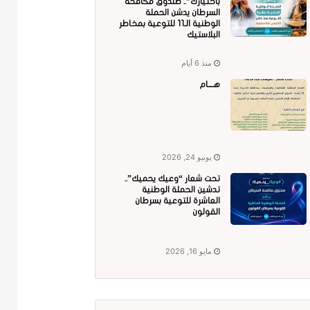
باختيارك”.. صندوق مكافحة
السرطان يدشن الحملة
الوطنية الـ11 للتوعية بمخاطر
البلاستيك
منذ 6 أيام
هــــام
يونيو 24, 2026
تحت شعار “وعيك يحميك”..
تدشين الحملة الوطنية
العاشرة للتوعية بسرطان
القولون
مايو 16, 2026