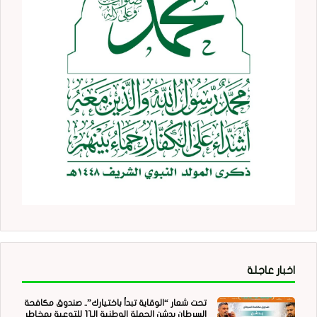
اخبار عاجلة
تحت شعار “الوقاية تبدأ باختيارك”.. صندوق مكافحة
السرطان يدشن الحملة الوطنية الـ11 للتوعية بمخاطر