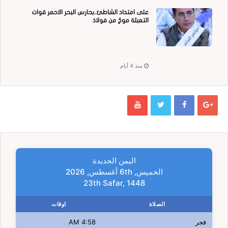
على امتداد الشاطئ..بحارس البحر الاحمر قوات
التعبئة موجٌ من فولاذ
منذ 4 أيام
اليمن الحديدة
الخميس, 6th أغسطس, 2026
23th Safar, 1448
الصلاة
اوقات
فجر
4:58 AM