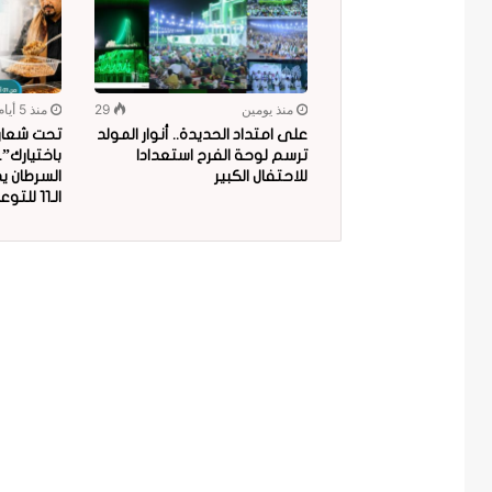
منذ يومين
29
منذ 5 أيام
على امتداد الحديدة.. أنوار المولد
تحت شعار “
ترسم لوحة الفرح استعدادا
باختيارك”
للاحتفال الكبير
السرطان ي
الـ11 للتوعية بمخاطر البلاستيك