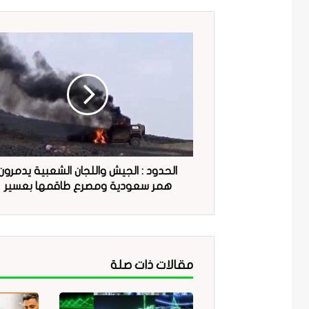
الحدود : الجيش واللجان الشعبية يدمرون
همر سعودية ومصرع طاقمها بعسير
مقالات ذات صلة