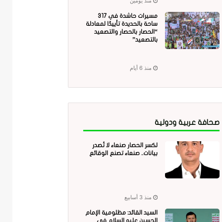
منذ يومين
مسيرات حاشدة في 317
ساحة بالحديدة تأييدًا لمعادلة
“الحصار بالحصار والتصعيد
بالتصعيد”
منذ 6 أيام
صحافة عربية ودولية
لكسر الحصار صنعاء لا تُصدر
بيانات.. صنعاء تصنع الوقائع
منذ 3 أسابيع
السيد القائد: مظلومية الإمام
الحسين عليه السلام في