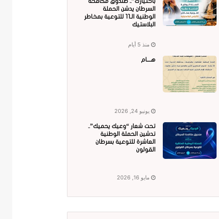
باختيارك”.. صندوق مكافحة
السرطان يدشن الحملة
الوطنية الـ11 للتوعية بمخاطر
البلاستيك
منذ 5 أيام
هــــام
يونيو 24, 2026
تحت شعار “وعيك يحميك”..
تدشين الحملة الوطنية
العاشرة للتوعية بسرطان
القولون
مايو 16, 2026