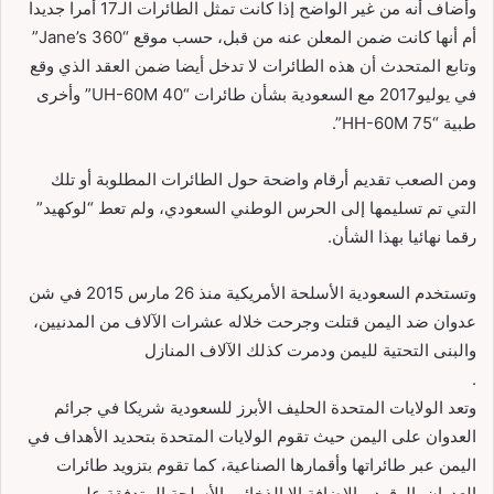
وأضاف أنه من غير الواضح إذا كانت تمثل الطائرات الـ17 أمرا جديدا
أم أنها كانت ضمن المعلن عنه من قبل، حسب موقع “Jane’s 360”
وتابع المتحدث أن هذه الطائرات لا تدخل أيضا ضمن العقد الذي وقع
في يوليو2017 مع السعودية بشأن طائرات “40 UH-60M” وأخرى
طبية “75 HH-60M”.
ومن الصعب تقديم أرقام واضحة حول الطائرات المطلوبة أو تلك
التي تم تسليمها إلى الحرس الوطني السعودي، ولم تعط “لوكهيد”
رقما نهائيا بهذا الشأن.
وتستخدم السعودية الأسلحة الأمريكية منذ 26 مارس 2015 في شن
عدوان ضد اليمن قتلت وجرحت خلاله عشرات الآلاف من المدنيين،
والبنى التحتية لليمن ودمرت كذلك الآلاف المنازل
.
وتعد الولايات المتحدة الحليف الأبرز للسعودية شريكا في جرائم
العدوان على اليمن حيث تقوم الولايات المتحدة بتحديد الأهداف في
اليمن عبر طائراتها وأقمارها الصناعية، كما تقوم بتزويد طائرات
العدوان بالوقود، بالإضافة إلا الذخائر والأسلحة المتدفقة على