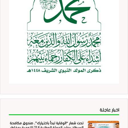
اخبار عاجلة
تحت شعار “الوقاية تبدأ باختيارك”.. صندوق مكافحة
السرطان يدشن الحملة الوطنية الـ11 للتوعية بمخاطر