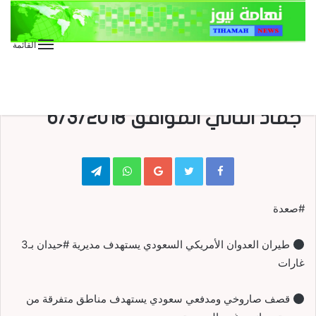
القائمة
الأخبار العاجلة
الأخبار المحلية
تقارير وحوارات
صحافة
عاجل
رصد جرائم العدوان ليوم الثلاثاء 18
جماد الثاني الموافق 6/3/2018
Telegram
WhatsApp
Google+
#صعدة
طيران العدوان الأمريكي السعودي يستهدف مديرية #حيدان بـ3
غارات
قصف صاروخي ومدفعي سعودي يستهدف مناطق متفرقة من