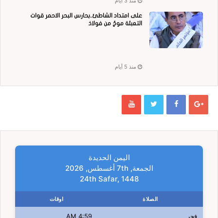
منذ 3 أيام
على امتداد الشاطئ..بحارس البحر الاحمر قوات
التعبئة موجٌ من فولاذ
منذ 5 أيام
اليمن الحديدة
الجمعة, 7th أغسطس, 2026
24th Safar, 1448
الصلاة
اوقات
فجر
4:59 AM