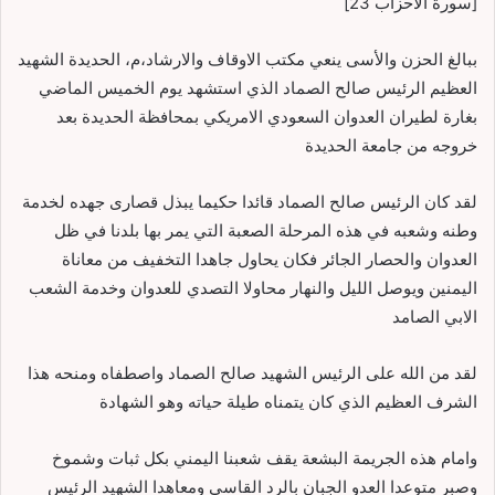
[سورة اﻷحزاب 23]
ببالغ الحزن والأسى ينعي مكتب الاوقاف والارشاد،م، الحديدة الشهيد
العظيم الرئيس صالح الصماد الذي استشهد يوم الخميس الماضي
بغارة لطيران العدوان السعودي الامريكي بمحافظة الحديدة بعد
خروجه من جامعة الحديدة
لقد كان الرئيس صالح الصماد قائدا حكيما يبذل قصارى جهده لخدمة
وطنه وشعبه في هذه المرحلة الصعبة التي يمر بها بلدنا في ظل
العدوان والحصار الجائر فكان يحاول جاهدا التخفيف من معاناة
اليمنين ويوصل الليل والنهار محاولا التصدي للعدوان وخدمة الشعب
الابي الصامد
لقد من الله على الرئيس الشهيد صالح الصماد واصطفاه ومنحه هذا
الشرف العظيم الذي كان يتمناه طيلة حياته وهو الشهادة
وامام هذه الجريمة البشعة يقف شعبنا اليمني بكل ثبات وشموخ
وصبر متوعدا العدو الجبان بالرد القاسي ومعاهدا الشهيد الرئيس