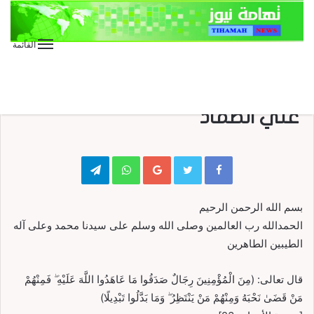
القائمة
الأخبار العاجلة
الأخبار المحلية
بيان نعي الشهيد الرئيس صالح
علي الصماد
Telegram
WhatsApp
Google+
بسم الله الرحمن الرحيم
الحمدالله رب العالمين وصلى الله وسلم على سيدنا محمد وعلى آله
الطيبين الطاهرين
قال تعالى: (مِنَ الْمُؤْمِنِينَ رِجَالٌ صَدَقُوا مَا عَاهَدُوا اللَّهَ عَلَيْهِ ۖ فَمِنْهُمْ
مَنْ قَضَىٰ نَحْبَهُ وَمِنْهُمْ مَنْ يَنْتَظِرُ ۖ وَمَا بَدَّلُوا تَبْدِيلًا)