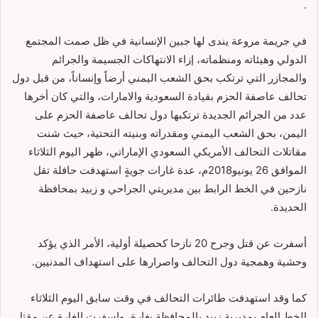
.
في جريمة مروعة يندى لها جبين الإنسانية في ظل صمت المجتمع
الدولي وهيئاته ومنظماته، إزاء الانتهاكات الجسيمة والجرائم
والمجازر التي ترتكب بحق الشعب اليمني أرضاً وإنساناً، من قبل دول
تحالف عاصفة الحزم بقيادة السعودية والامارات، والتي كان أخرها
عدد من الجرائم الجديدة ترتكبها دول تحالف عاصفة الحزم على
اليمن، بحق الشعب اليمني ومقدراته وبنيته التحتية، حيث شنت
مقاتلات التحالف الأمريكي السعودي الإماراتي، ظهر اليوم الثلاثاء
الموافق 26 يونيو2018م، عدة غارات جويةٍ استهدفت حافلة تقل
نازحين في الخط الرابط بين مديريتي الجراحي و زبيد بمحافظة
الحديدة.
أسفرت عن قتل وجرح 20 نازحا كحصيلة أولية، الأمر الذي يؤكد
وحشية وهمجية دول التحالف واصرارها على استهداف المدنيين.
كما وقد استهدفت طائرات التحالف في وقت سابق اليوم الثلاثاء
الخط العام بمديرية زبيد بالمحافظة بغارة، واسفرت الغارة عن مقتل