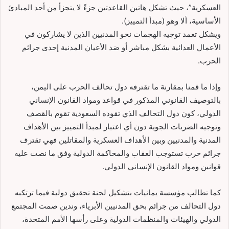
العسكرية”، حيث تشكل هاتين القاعدتين جزءً لا يتجزأ من أحد المبادئ
الأساسية، ألا وهو (مبدأ التمييز).
ويشكل تعمد توجيه الهجمات نحو المدنيين الذين لا يشاركون في
الأعمال العدائية بشكل مباشر أو ضد الأعيان المدنية إحدى جرائم
الحرب.
وإذا ما قمنا بمقارنة ما تقترفه دول تحالف الحرب على اليمن،
بالتوصيف القانوني المذكور في قواعد ومواد القانون الإنساني
الدولي، كون دول التحالف الذي تقوده السعودية تقوم بالقصف
وتوجيه الضربات الجوية دون أي اعتبار لمبدأ التمييز بين الأهداف
المدنية والمدنيين وبين الأهداف العسكرية والمقاتلين فهي تقترف
جرائم حرب تستوجب العقاب والمحاكمة الدولية وفق ما نصت عليه
قوانين ومواد القانون الإنساني الدولي.
كما تطالب مؤسسة يمانيات بتشكيل لجنة تحقيق دولية فيما ترتكبه
دول التحالف من جرائم بحق المدنيين الأبرياء، وندين صمت المجتمع
الدولي والهيئات والمنظمات الدولية وعلى رأسها الأمم المتحدة،