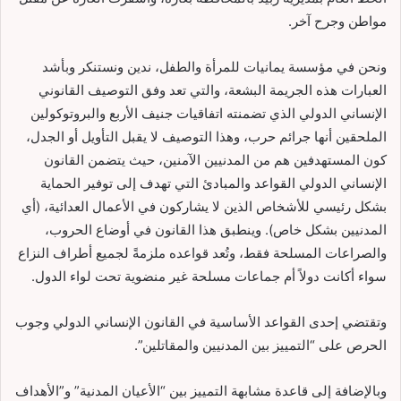
مواطن وجرح آخر.
ونحن في مؤسسة يمانيات للمرأة والطفل، ندين ونستنكر وبأشد
العبارات هذه الجريمة البشعة، والتي تعد وفق التوصيف القانوني
الإنساني الدولي الذي تضمنته اتفاقيات جنيف الأربع والبروتوكولين
الملحقين أنها جرائم حرب، وهذا التوصيف لا يقبل التأويل أو الجدل،
كون المستهدفين هم من المدنيين الآمنين، حيث يتضمن القانون
الإنساني الدولي القواعد والمبادئ التي تهدف إلى توفير الحماية
بشكل رئيسي للأشخاص الذين لا يشاركون في الأعمال العدائية، (أي
المدنيين بشكل خاص). وينطبق هذا القانون في أوضاع الحروب،
والصراعات المسلحة فقط، وتُعد قواعده ملزمةً لجميع أطراف النزاع
سواء أكانت دولاً أم جماعات مسلحة غير منضوية تحت لواء الدول.
وتقتضي إحدى القواعد الأساسية في القانون الإنساني الدولي وجوب
الحرص على “التمييز بين المدنيين والمقاتلين”.
وبالإضافة إلى قاعدة مشابهة التمييز بين “الأعيان المدنية” و”الأهداف