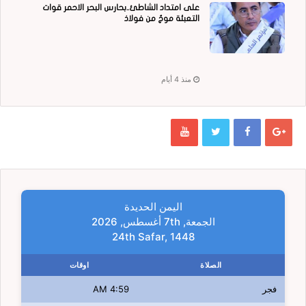
على امتداد الشاطئ..بحارس البحر الاحمر قوات
التعبئة موجٌ من فولاذ
منذ 4 أيام
اليمن الحديدة
الجمعة, 7th أغسطس, 2026
24th Safar, 1448
الصلاة
اوقات
فجر
4:59 AM