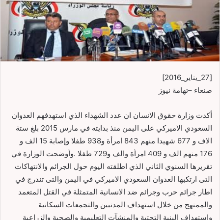
[27_يناير_2016]
صنعاء –تهامة نيوز
أكدت وزارة حقوق الانسان ان عدد الشهداء الذي استهدفهم العدوان
السعودي الاميركي على اليمن منذ بدايته في مارس 2015 بلغ ستة
الاف و 677 شهيدا منهم 843 امرأة و938 طفلا وإصابة 15 الف و
176 منهم الف و 409 امرأة والف و729 طفلا .وأوضحت الوزارة في
تقريرها السنوي الثاني الذي اطلقته اليوم حول الجرائم والانتهاكات
التى ارتكبها العدوان السعودي الاميركي في اليمن والتى تندرج في
اطار جرائم حرب وجرائم ضد الانسانية المتمثلة في القتل المتعمد
والممنهج من خلال استهداف المدنيين والتجمعات السكانية
واستهداف البنية التحتية والمنشآت التعليمية والصحية والزراعية