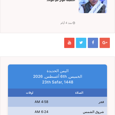
منذ 4 أيام
اليمن الحديدة
الخميس, 6th أغسطس, 2026
23th Safar, 1448
الصلاة
اوقات
فجر
4:58 AM
شروق الشمس
6:24 AM