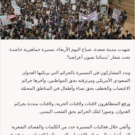
شهدت مدينة صعدة، صباح اليوم الأربعاء، مسيرة جماهيرية حاشدة
تحت شعار “بدمائنا نصون أعراضنا”.
وندد المشاركون في المسيرة بالجرائم التي يرتكبها العدوان
السعودي الأمريكي ومرتزقته بحق المواطنين، وآخرها جرائم
الاغتصاب والخطف بحق نساء وأطفال في المناطق المحتلة.
ورفع المتظاهرون لافتات ولافتات الحرية، ولافتات منددة بجرائم
العدوان، وصورا لتلك الجرائم بحق الشعب اليمني.
وألقي خلال فعاليات المسيرة عدد من الكلمات والقصائد الشعرية
التي أشارت إلى جرائم الاغتصاب التي يرتكبها العدوان ومرتزقته في