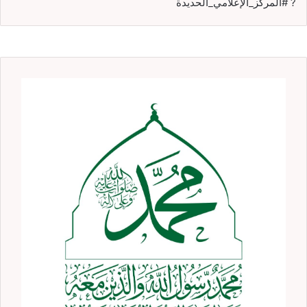
? #المركز_الإعلامي_الحديدة