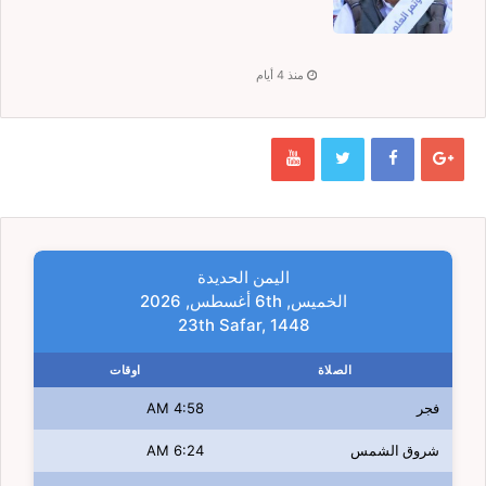
منذ 4 أيام
اليمن الحديدة
الخميس, 6th أغسطس, 2026
23th Safar, 1448
الصلاة
اوقات
فجر
4:58 AM
شروق الشمس
6:24 AM