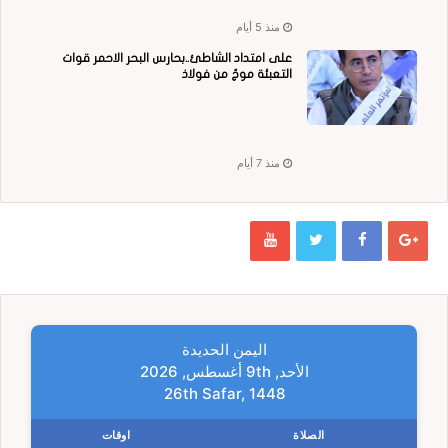
منذ 5 أيام
على امتداد الشاطئ..بحارس البحر الاحمر قوات
التعبئة موجٌ من فولاذ
منذ 7 أيام
اليمن الحديدة
الأحد, 9th أغسطس, 2026
26th Safar, 1448
الصلاة
اوقات