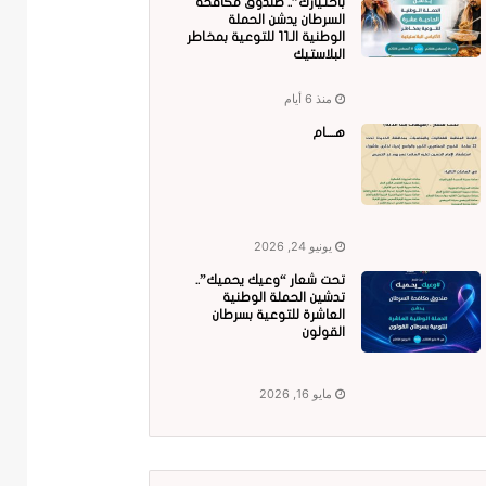
باختيارك”.. صندوق مكافحة
السرطان يدشن الحملة
الوطنية الـ11 للتوعية بمخاطر
البلاستيك
منذ 6 أيام
هــــام
يونيو 24, 2026
تحت شعار “وعيك يحميك”..
تدشين الحملة الوطنية
العاشرة للتوعية بسرطان
القولون
مايو 16, 2026