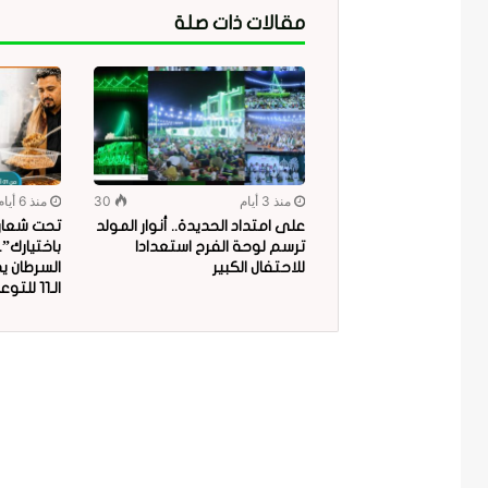
مقالات ذات صلة
منذ 3 أيام
30
منذ 6 أيام
على امتداد الحديدة.. أنوار المولد
تحت شعار “
ترسم لوحة الفرح استعدادا
باختيارك”
للاحتفال الكبير
السرطان ي
الـ11 للتوعية بمخاطر البلاستيك