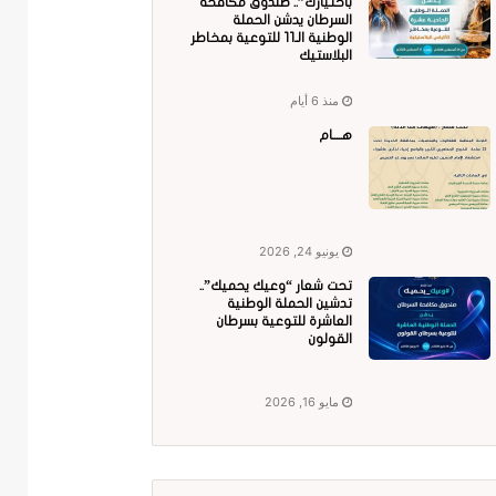
باختيارك”.. صندوق مكافحة
السرطان يدشن الحملة
الوطنية الـ11 للتوعية بمخاطر
البلاستيك
منذ 6 أيام
هــــام
يونيو 24, 2026
تحت شعار “وعيك يحميك”..
تدشين الحملة الوطنية
العاشرة للتوعية بسرطان
القولون
مايو 16, 2026