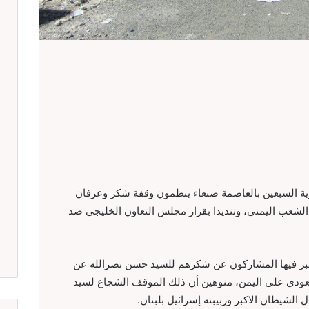
س 3 مارس 2016م أبناء مديرية السبعين بالعاصمة صنعاء ينظمون وقفة شكر وعرفان
الشعب اليمني، وتنديدا بقرار مجلس التعاون الخليجي ضد
بر فيها المشاركون عن شكرهم للسيد حسن نصرالله عن
لسعودي على اليمن، منوهين أن ذلك الموقف الشجاع لسيد
لشيطان الاكبر وربيبته إسرائيل بلبنان.