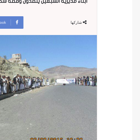
أبناء مديرية السبعين ينفذون وقفة شكر
ook
شاركها