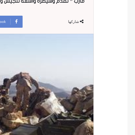
مأرب ” تقدم وسيطرة واسعة للجيش والل
ook
شاركها