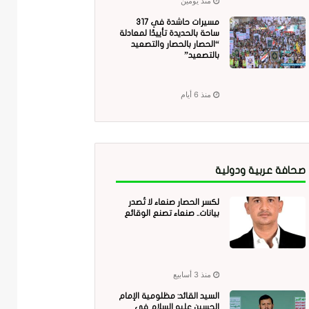
منذ يومين
مسيرات حاشدة في 317
ساحة بالحديدة تأييدًا لمعادلة
“الحصار بالحصار والتصعيد
بالتصعيد”
منذ 6 أيام
صحافة عربية ودولية
لكسر الحصار صنعاء لا تُصدر
بيانات.. صنعاء تصنع الوقائع
منذ 3 أسابيع
السيد القائد: مظلومية الإمام
الحسين عليه السلام في