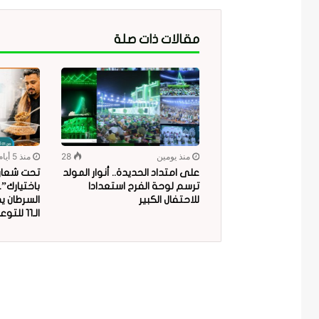
مقالات ذات صلة
منذ يومين
28
منذ 5 أيام
على امتداد الحديدة.. أنوار المولد
تحت شعار “
ترسم لوحة الفرح استعدادا
باختيارك”
للاحتفال الكبير
السرطان ي
الـ11 للتوعية بمخاطر البلاستيك