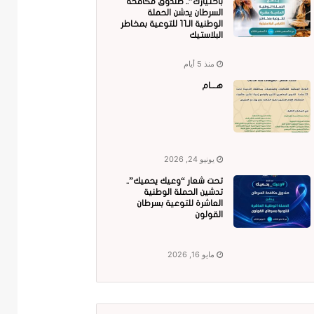
باختيارك”.. صندوق مكافحة
السرطان يدشن الحملة
الوطنية الـ11 للتوعية بمخاطر
البلاستيك
منذ 5 أيام
هــــام
يونيو 24, 2026
تحت شعار “وعيك يحميك”..
تدشين الحملة الوطنية
العاشرة للتوعية بسرطان
القولون
مايو 16, 2026