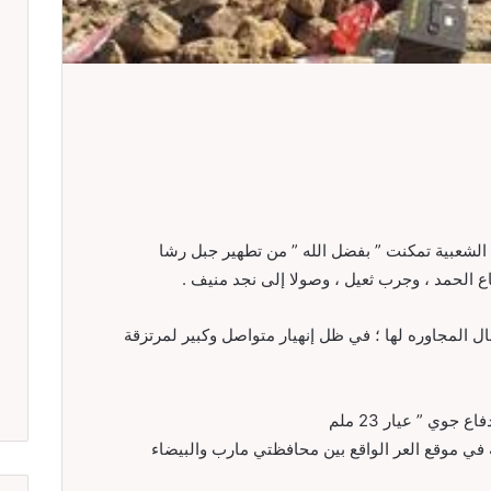
شعبية تمكنت ” بفضل الله ” من تطهير جبل رشا
ع الحمد ، وجرب ثعيل ، وصولا إلى نجد منيف .
ل المجاوره لها ؛ في ظل إنهيار متواصل وكبير لمرتزقة
وي ” عيار 23 ملم
ي موقع العر الواقع بين محافظتي مارب والبيضاء