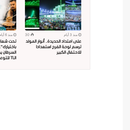
منذ 3 أيام
30
منذ 6 أيام
على امتداد الحديدة.. أنوار المولد
تحت شعار “
ترسم لوحة الفرح استعدادا
باختيارك”
للاحتفال الكبير
السرطان ي
الـ11 للتوعية بمخاطر البلاستيك