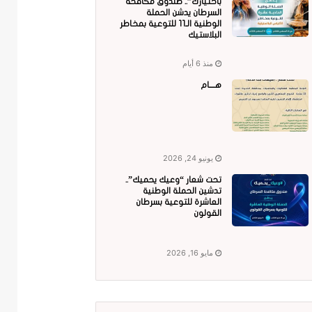
باختيارك”.. صندوق مكافحة
السرطان يدشن الحملة
الوطنية الـ11 للتوعية بمخاطر
البلاستيك
منذ 6 أيام
هــــام
يونيو 24, 2026
تحت شعار “وعيك يحميك”..
تدشين الحملة الوطنية
العاشرة للتوعية بسرطان
القولون
مايو 16, 2026