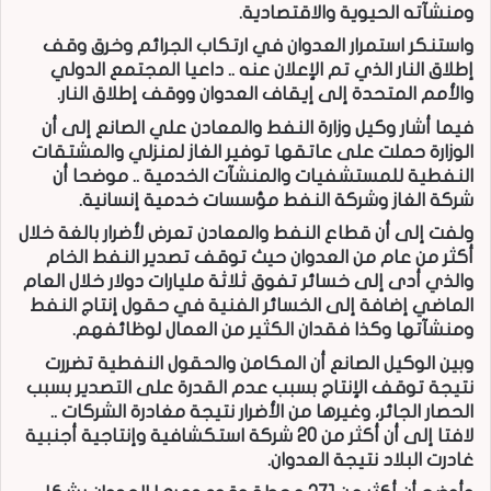
ومنشآته الحيوية والاقتصادية.
واستنكر استمرار العدوان في ارتكاب الجرائم وخرق وقف
إطلاق النار الذي تم الإعلان عنه .. داعيا المجتمع الدولي
والأمم المتحدة إلى إيقاف العدوان ووقف إطلاق النار.
فيما أشار وكيل وزارة النفط والمعادن علي الصانع إلى أن
الوزارة حملت على عاتقها توفير الغاز لمنزلي والمشتقات
النفطية للمستشفيات والمنشآت الخدمية .. موضحا أن
شركة الغاز وشركة النفط مؤسسات خدمية إنسانية.
ولفت إلى أن قطاع النفط والمعادن تعرض لأضرار بالغة خلال
أكثر من عام من العدوان حيث توقف تصدير النفط الخام
والذي أدى إلى خسائر تفوق ثلاثة مليارات دولار خلال العام
الماضي إضافة إلى الخسائر الفنية في حقول إنتاج النفط
ومنشآتها وكذا فقدان الكثير من العمال لوظائفهم.
وبين الوكيل الصانع أن المكامن والحقول النفطية تضررت
نتيجة توقف الإنتاج بسبب عدم القدرة على التصدير بسبب
الحصار الجائر، وغيرها من الأضرار نتيجة مغادرة الشركات ..
لافتا إلى أن أكثر من 20 شركة استكشافية وإنتاجية أجنبية
غادرت البلاد نتيجة العدوان.