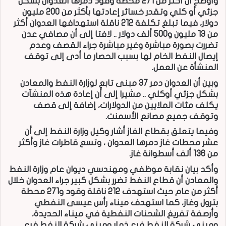
وأوضح أن أكثر من 271 محطة وقود دمرها العدوان بشكل
جزئي أو كلي وتقدر خسائر إعادتها بأكثر من 200 مليون
دولار، فيما تبلغ تكلفة 212 ناقلة استهدافها العدوان أكثر
من 13 مليون و500 ألف دولار .. لافتا إلى أن مصافي عدن
تضررت بصورة مباشرة وغير مباشرة جراء القصف وعدم
إيصال النفط الخام لها بسبب الحصار ما أدى إلى توقف
المنشأة عن العمل.
وبين أن العدوان دمر 37 مبنى تابع لوزارة النفط والمعادن
بشكل جزئي أوكلي .. مشيرا إلى أن إعادة هذه المنشآت
يكلف مئات الملايين من الدولارات، إضافة إلى قصف
وتوقف جميع مصانع الأسمنت.
وفيما يتعلق بقطاع الغاز أشار وكيل وزارة النفط إلى أن
عشر محطات غاز دمرها العدوان ، وتسع قاطرات غاز وأكثر
من 136 ألف أسطوانة غاز.
وأكد بيان نقابة موظفي ومهندسي ديوان عام وزارة النفط
والمعادن أن قطاع النفط تضرر بشكل كبير جراء العدوان خلال
أكثر من عام حيث استهدف 212 ناقلة وقود و271 محطة
بترول وغاز، كما استهدف ميناء رأس عيسى النفطي
وأرصفة تفريغ الشحنات النفطية في ميناء الحديدة،
ومبنى شركة النفط فرع ذمار ومبنى شركة النفط فرع