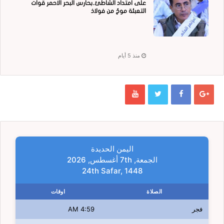
على امتداد الشاطئ..بحارس البحر الاحمر قوات
التعبئة موجٌ من فولاذ
منذ 5 أيام
اليمن الحديدة
الجمعة, 7th أغسطس, 2026
24th Safar, 1448
الصلاة
اوقات
فجر
4:59 AM