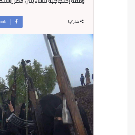
وقفة إحتجاجية لنساء بني مطر إستنكار
ook
شاركها