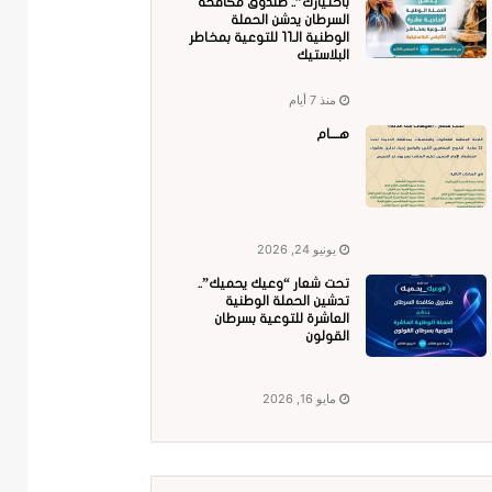
باختيارك”.. صندوق مكافحة
السرطان يدشن الحملة
الوطنية الـ11 للتوعية بمخاطر
البلاستيك
منذ 7 أيام
هــــام
يونيو 24, 2026
تحت شعار “وعيك يحميك”..
تدشين الحملة الوطنية
العاشرة للتوعية بسرطان
القولون
مايو 16, 2026