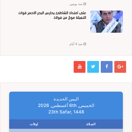
منذ يومين
على امتداد الشاطئ..بحارس البحر الاحمر قوات
التعبئة موجٌ من فولاذ
منذ 4 أيام
اليمن الحديدة
الخميس, 6th أغسطس, 2026
23th Safar, 1448
الصلاة
اوقات