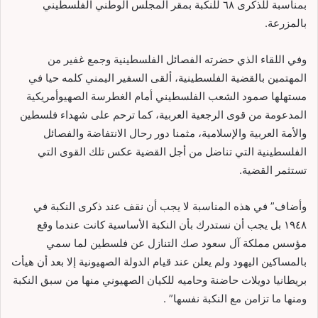
بمناسبة للذكرى ٦٨ للنكبة بمقر المجلس الوطني الفلسطيني
بالمزرعة.
وفي اللقاء الذي حضرته الفصائل الفلسطينية وجمع غفير من
المهتمين بالقضية الفلسطينية، ألقى السفير اليمني كلمه حيا في
مستهلها صمود الشعب الفلسطيني أمام الغطرسة الصهيوأمريكية
المدعومة من قوى الرجعية العربية، كما ترحم على شهداء فلسطين
والأمة العربية والإسلامية، مثمنا دور رحال الانتفاضة والفصائل
الفلسطينية التي تناضل من أجل القضية عكس تلك القوى التي
تستثمر القضية.
وأضاف” في هذه المناسبة لا يجب أن نقف عند ذكرى النكبة في
١٩٤٨ بل يجب أن نستدرك بأن النكبة الأساسية كانت عندما وقع
مؤسس مملكة آل سعود صك التنازل عن فلسطين لما سمي
بالمساكين اليهود ولم يعلن عند قيام الدولة الصهيونية إلا بعد أن هيأت
بريطانيا دويلات حاضنة وحاميه للكيان الصهيوني منها من سبق النكبة
ومنها ما تزامن مع النكبة نفسها” .