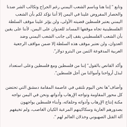
وتابع ” إننا هنا وباسم الشعب اليمني رغم الجراح وتكالب الشر ضدنا
والحصار المفروض علينا في اليمن إلا أننا نؤكد لكم بأن الشعب
اليمني يعتبر فلسطين قضيته الأولى، ولن يؤثر علينا موقف السلطة
الفلسطينية تجاه موقفها المساند للعدوان على اليمن، لأننا على يقين
بأن الشعب الفلسطيني يقف إلى جانب الشعب اليمني وضد
العدوان، ولن نعتبر موقف هذه السلطة إلا ضمن مواقف الرجعية
العربية المدفوعة الثمن من البترو دولار”.
وأكد القانص بالقول” إننا من فلسطين ومع فلسطين وعلى استعداد
لبذل أرواحنا وأموالنا من أجل فلسطين”.
وأضاف”ها نحن اليوم نلتقي في عاصمة المقامة دمشق التي تحتضن
كل محور المقاومة وتواجه الاٍرهاب وأدواتهـ ونحن في اليمن نواجه
مكنة إنتاج الاٍرهاب وأدواته وحلفائه، وأبناء فلسطين يواجهون
بصدورهم العارية وسكاكينهم المرعبة الكيان الغاصب، ولم تخيفهم
آلة القتل الصهيوني وخذلان العالم لهم “.