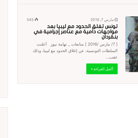
مارس 7, 2016
545
تونس تغلق الحدود مع ليبيا بعد
مواجهات دامية مع عناصر إجرامية في
بنقردان
[ 7/ مارس /2016 ] متابعات _ تهامة نيوز أعلنت
السلطات التونسية، عن إغلاق الحدود مع ليبيا، وذلك
عقب…
أكمل القراءة »