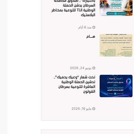
باختيارك”.. صندوق مكافحة
السرطان يدشن الحملة
الوطنية الـ11 للتوعية بمخاطر
البلاستيك
منذ 6 أيام
هــــام
يونيو 24, 2026
تحت شعار “وعيك يحميك”..
تدشين الحملة الوطنية
العاشرة للتوعية بسرطان
القولون
مايو 16, 2026