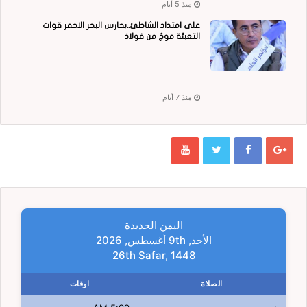
منذ 5 أيام
على امتداد الشاطئ..بحارس البحر الاحمر قوات
التعبئة موجٌ من فولاذ
منذ 7 أيام
اليمن الحديدة
الأحد, 9th أغسطس, 2026
26th Safar, 1448
الصلاة
اوقات