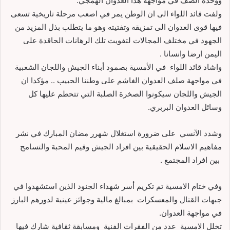
ووحدة الصف في مواجهة هذا العدوان الهمجي.
ولفت قائد اللواء الى ان الوطن يمر في اصعب مرحلة تاريخية تسعى
فيها قوى العدوان الى تمزيقه وتفتيته وهو ما يتطلب بذل المزيد من
الجهود في مختلف المجالات لتفويت تلك الرهانات الحاقدة على
اليمن ارضا وانسانا .
واشاد قائد اللواء في الأمسية بصمود أبناء الجيش واللجان الشعبية
في مواجهة صلف العدوان الغاشم على وطننا الحبيب .. مؤكدا ان
الجيش واللجان سيكونوا الصخرة الصلبة التي تتحطم عليها كل
وسائل العدوان البربري.
وشدد الآنسي على ضرورة استغلال شهرر مضان المبارك في نشر
مفاهيم الاسلام الحقيقية بين افراد الجيش وقيم المحبة والتسامح
بين افراد المجتمع .
وفي ختام الامسية تم تكريم أسر شهداء الجنود الذين استشهدوا في
جبهات القتال والمعسكرات بمبالغ مالية وجوائز عينية لدورهم البارز
في مواجهة العدوان.
تخلل الامسية عدد من الفقرات الفنية ومسابقة ثقافية شارك فيها