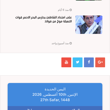
منذ 6 أيام
على امتداد الشاطئ..بحارس البحر الاحمر قوات
التعبئة موجٌ من فولاذ
منذ أسبوع واحد
اليمن الحديدة
الإثنين, 10th أغسطس, 2026
27th Safar, 1448