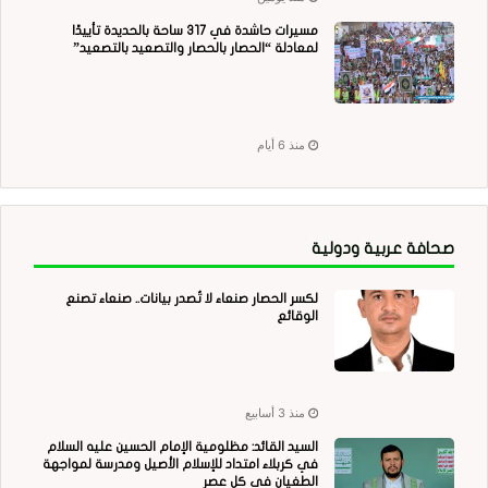
مسيرات حاشدة في 317 ساحة بالحديدة تأييدًا
لمعادلة “الحصار بالحصار والتصعيد بالتصعيد”
منذ 6 أيام
صحافة عربية ودولية
لكسر الحصار صنعاء لا تُصدر بيانات.. صنعاء تصنع
الوقائع
منذ 3 أسابيع
السيد القائد: مظلومية الإمام الحسين عليه السلام
في كربلاء امتداد للإسلام الأصيل ومدرسة لمواجهة
الطغيان في كل عصر