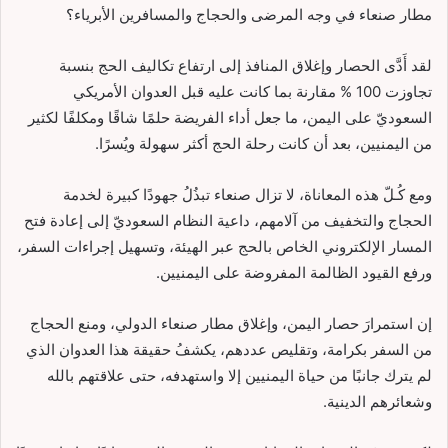
مطار صنعاء في وجه المرضى والحجاج والمسافرين الأبرياء؟
لقد أَدَّى الحصار وإغلاق المنافذ إلى ارتفاع تكاليف الحج بنسبة
تجاوزت 100 % مقارنة بما كانت عليه قبل العدوان الأمريكي
السعوديّ على اليمن، ما جعل أداء الفريضة حلمًا شاقًا ومكلفًا لكثير
من اليمنيين، بعد أن كانت رحلة الحج أكثر سهولة ويُسرًا.
ومع كُـلّ هذه المعاناة، لا تزال صنعاء تبذُلُ جهودًا كبيرة لخدمة
الحجاج والتخفيف من آلامهم، داعية النظام السعوديّ إلى إعادة فتح
المسار الإلكتروني الخاص بالحج عبر الهيئة، وتسهيل إجراءات السفر،
ورفع القيود الظالمة المفروضة على اليمنيين.
إن استمرارَ حصار اليمن، وإغلاق مطار صنعاء الدولي، ومنع الحجاج
من السفر بكرامة، وتقليص عددهم، يكشفُ حقيقة هذا العدوان الذي
لم يترك جانبًا من حياة اليمنيين إلا واستهدفه، حتى علاقتهم بالله
وشعائرهم الدينية.