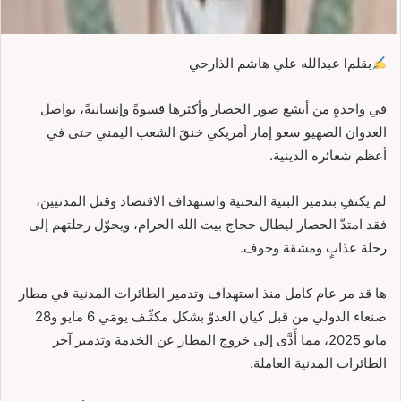
بقلمl عبدالله علي هاشم الذارحي
في واحدةٍ من أبشع صور الحصار وأكثرها قسوةً وإنسانيةً، يواصل
العدوان الصهيو سعو إمار أمريكي خنقَ الشعب اليمني حتى في
أعظم شعائره الدينية.
لم يكتفِ بتدمير البنية التحتية واستهداف الاقتصاد وقتل المدنيين،
فقد امتدّ الحصار ليطال حجاج بيت الله الحرام، ويحوّل رحلتهم إلى
رحلة عذابٍ ومشقة وخوف.
ها قد مر عام كامل منذ استهداف وتدمير الطائرات المدنية في مطار
صنعاء الدولي من قبل كيان العدوّ بشكل مكثّـف يومَي 6 مايو و28
مايو 2025، مما أَدَّى إلى خروج المطار عن الخدمة وتدمير آخر
الطائرات المدنية العاملة.