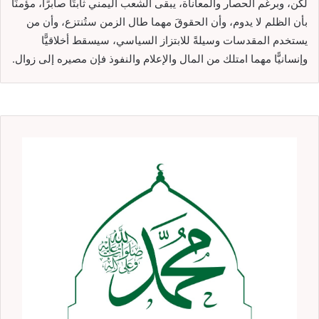
لكن، وبرغم الحصار والمعاناة، يبقى الشعب اليمني ثابتًا صابرًا، مؤمنًا
بأن الظلم لا يدوم، وأن الحقوقَ مهما طال الزمن ستُنتزع، وأن من
يستخدم المقدسات وسيلةً للابتزاز السياسي، سيسقط أخلاقيًّا
وإنسانيًّا مهما امتلك من المال والإعلام والنفوذ فإن مصيره إلى زوال.