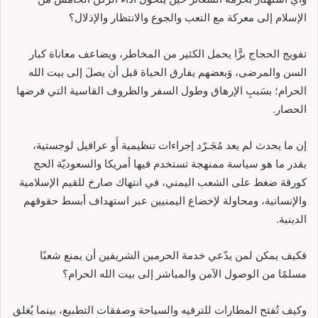
الإسلام إلى معركة مع التعب والجوع والانتظار والإذلال؟
تفويج الحجاج برًّا يحمل الكثير من المخاطر، ويضاعف معاناة كبار
السن والمرضى، وَبعضهم يفارق الحياة قبل أن يصلَ إلى بيت الله
الحرام؛ بسَببِ الإرهاق وطول السفر والظروف القاسية التي فرضها
الحصار.
إن ما يحدث لم يعد مُجَـرّد إجراءات تنظيمية أَو عراقيل لوجستية،
بقدر ما هو سياسة ممنهجة تستخدم فيها أمريكا والسعوديّة الحج
كورقة ضغط على الشعب اليمني، في انتهاك صارخ للقيم الإسلامية
والإنسانية، ومحاولة لإخضاع اليمنيين عبر استهداف أبسط حقوقهم
الدينية.
فكيف يمكن لمن يدّعي خدمة الحرمين الشريفين أن يمنع شعبًا
مسلمًا من الوصول الآمن والمباشر إلى بيت الله الحرام؟
وكيف تُفتح المطارات للترفيه والسياحة وصفقات التطبيع، بينما يُغلق