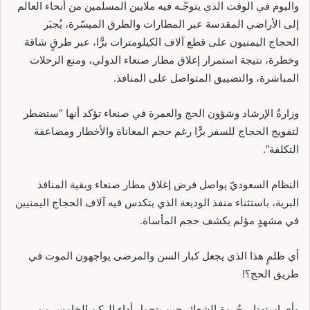
واليوم في الوقت الذي يتوجّـه فيه ملايين المسلمين من أنحاء العالم
إلى الأراضي المقدسة عبر المطارات والطرق الميسّرة، يُجبَر
الحجاج اليمنيون على قطع آلاف الكيلومترات برًّا، عبر طرقٍ شاقة
وخطرة، نتيجة استمرار إغلاق مطار صنعاء الدولي، ومنع الرحلات
المباشرة، والتضييق المتواصل على المنافذ.
وزارةُ الإرشاد وشؤون الحج والعمرة في صنعاء تؤكد أنها “ستضطر
لتفويج الحجاج للسفر برًّا رغم حجم المعاناة والأخطار ومضاعفة
التكلفة”.
النظام السعوديّ يواصل فرض إغلاق مطار صنعاء وبقية المنافذ
البرية، باستثناء منفذ الوديعة الذي يتكدس فيه آلاف الحجاج اليمنيين
في مشهدٍ مؤلم يكشف حجم المأساة.
أي ظلمٍ هذا الذي يجعل كبار السن والمرضى يواجهون الموت في
طريق الحج؟!
وأي استهتار بحُرمة الشعائر حين يتحول أداء الركن الخامس من