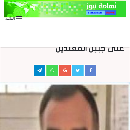
القائمة
الصور
المقالات
كتابات
معاناة الحجاج اليمنيين وصمة عار
على جبين المعتدين
Telegram
WhatsApp
Google+