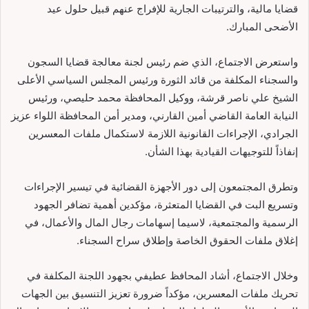
قضايا مالية، والترتيبات الجارية للإفراج عنهم قبيل حلول عيد
الأضحى المبارك.
واستعرض الاجتماع، الذي ضم رئيس لجنة معالجة قضايا السجون
والسجناء المكلفة من قائد الثورة ورئيس المجلس السياسي الأعلى
الشيخ علي ناصر قرشة، ووكيل المحافظة محمد حليصي، ورئيس
النيابة العامة القاضي أمين القارني، ومدير أمن المحافظة اللواء عزيز
الجرادي، الإجراءات القانونية اللازمة لاستكمال ملفات المعسرين
إنفاذاً للتوجيهات القيادية بهذا الشأن.
وتطرق المجتمعون إلى دور الأجهزة القضائية في تيسير الإجراءات
وتسريع البت في القضايا المتعثرة، مؤكدين أهمية تضافر الجهود
الرسمية والمجتمعية، لاسيما إسهامات رجال المال والأعمال، في
إغلاق ملفات الحقوق الخاصة وإطلاق سراح السجناء.
وخلال الاجتماع، أشاد المحافظ عطيفي بجهود اللجنة المكلفة في
تحريك ملفات المعسرين، مؤكداً ضرورة تعزيز التنسيق بين الجهات