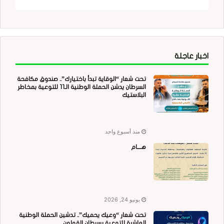
اخبار عاجلة
تحت شعار “الوقاية تبدأ باختيارك”.. صندوق مكافحة
السرطان يدشن الحملة الوطنية الـ11 للتوعية بمخاطر
البلاستيك
منذ أسبوع واحد
هــــام
يونيو 24, 2026
تحت شعار “وعيك يحميك”.. تدشين الحملة الوطنية
العاشرة للتوعية بسرطان القولون