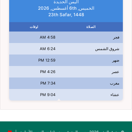
اليمن الحديدة
الخميس, 6th أغسطس, 2026
23th Safar, 1448
الصلاة
اوقات
فجر
4:58 AM
شروق الشمس
6:24 AM
ضهر
12:59 PM
عصر
4:26 PM
مغرب
7:34 PM
عشاء
9:04 PM
© حقوق النشر 2026، جميع الحقوق محفوظةلدى النجوم للأنظمة |