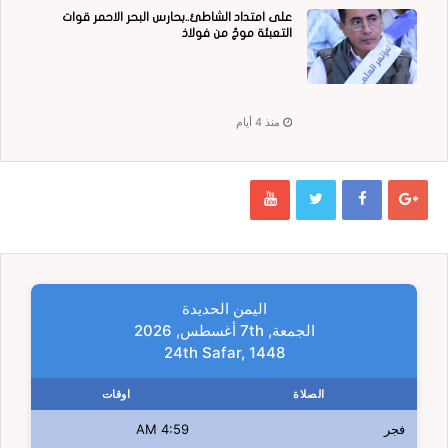
على امتداد الشاطئ..بحارس البحر الاحمر قوات
التعبئة موجٌ من فولاذ
منذ 4 أيام
اليمن الحديدة
الجمعة, 7th أغسطس, 2026
24th Safar, 1448
الصلاة
اوقات
فجر
4:59 AM