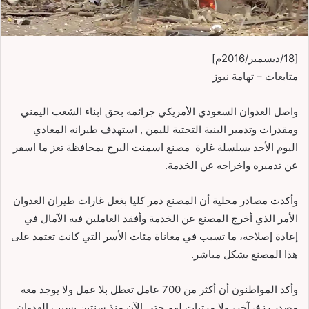
[18/ديسمبر/2016م]
متابعات – تهامة نيوز
واصل العدوان السعودي الأمريكي جرائمه بحق ابناء الشعب اليمني
ومقدرات وتدمير البنية التحتية لليمن , استهدف طيرانه المعادي
اليوم الأحد بسلسلة غارة مصنع اسمنت البرح بمحافظة تعز ما اسفر
عن تدميره واخراجه عن الخدمة.
وأكدت مصادر محلية أن المصنع دمر كليا بغعل غارات طيران العدوان
الأمر الذي أخرج المصنع عن الخدمة وأفقد العاملين فيه الآمال في
إعادة إصلاحه، ما تسبب في معاناة مئات الأسر التي كانت تعتمد على
هذا المصنع بشكل مباشر.
وأكد المواطنون أن أكثر من 700 عامل تعطل بلا عمل ولا يوجد معه
مصدر رزق آخر، ولا مرتبات لهم حتى الآن منذ سنتين بسبب العدوان