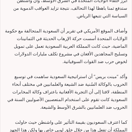
أبرز حلفاء الولايات المتحدة في الشرق الأوسط، وأن واشنطن
ستدفع ثمنا باهظا لهذا التحالف، نتيجة تزايد العواقب الدموية من
السياسة التي تتبعها الرياض.
وأضاف الموقع الأمريكي في تقرير أن السعودية المتحالفة مع حكومة
الولايات المتحدة أسست حركة الإرهاب الحديثة في الثمانينات
الماضية، حيث كانت المملكة العربية السعودية تعمل على تمويل
وتسليح المجاهدين الأفغان في مشروع تكلف مليارات الدولارات
لخوض حرب ضد القوات السوفياتية.
وأكد “مينت بريس” أن استراتيجية السعودية ساهمت في توسيع
الحروب بالوكالة السُنية ضد الشيعة والعلمانيين في مختلف أنحاء
المنطقة، لافتا إلى أن التجربة الأفغانية باعتراف وكالة المخابرات
السعودية كانت تقوم على استخدام المتعصبين الأصوليين السنة في
الحروب ضد العلمانيين بالشرق الأوسط والشيعة.
كما اعترف السعوديون بقيمة التأثير على واشنطن حيث حاولت
المملكة أن تفعل هذا من خلال خلق لوبي خاص بها ولكن هذا الجهد