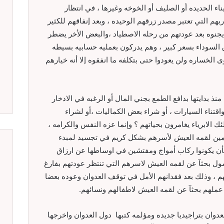
 الحديده أو الصليف أو الخوخه وغيرها ، في انتظار
 التي تعتبر مصدر زرقهم الوحيده ، وبعد إنفاقهم للكثير
د يجنوه بعد عودتهم من رحله الاصطياد ،والبعض الأخر يضطر
السوداء بسعر كبير ، وهم يدركون بعمليه حسابيه بسيطه
 الخساره ولن يعودوا حتى بتكلفه ما انفقوه إلا أنه خيارهم
ذ بدايتها بدافع الطمع بجني المال أو الرغبه في الادخار
قتناء السيارات ، أو شراء بعض الكماليات ،أو لشراء
 الابرياء يغامرون بحياتهم ؟ وإنما عزه النفس والكرامه ،
مين لقمه العيش لأسرهم بشكل كريم في تجسيد لمبدء
ت بأن يكونوا ركاب أمواج ومفتشين في اوساطها عن ارزاق
ول بحثآ عن لقمه العيش لاسرهم التي تنتظر عودتهم بفارغ
م ، وذلك بعد فقدانهم الأمل في توقف العدوان وعوده بعضا
 عملهم بحثآ عن لقمه العيش لاطفالهم ونسائهم.
ان بتراجيديا جديده ومؤلمه كتبها دول العدوان واخرجها