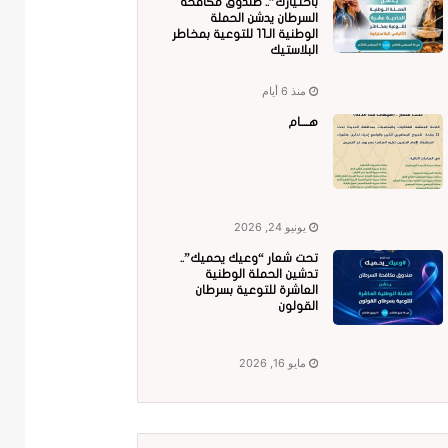
باختيارك”.. صندوق مكافحة
السرطان يدشن الحملة
الوطنية الـ11 للتوعية بمخاطر
البلاستيك
منذ 6 أيام
هــــام
يونيو 24, 2026
تحت شعار “وعيك يحميك”..
تدشين الحملة الوطنية
العاشرة للتوعية بسرطان
القولون
مايو 16, 2026