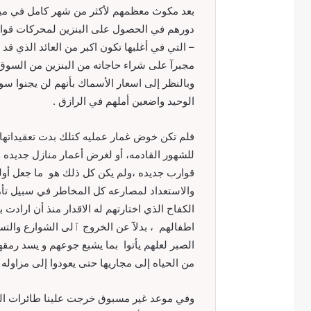
بعد مكوث معظمهم لأكثر من شهر كامل في ميناء
دورهم في الحصول على البنزين لمحركات قواربهم
– التي في أغلبها تكون اكبر من العائد الذي ق
مجبرآ على شراء حاجاته من البنزين من السوق 
وبالنظر إلى اسعار الأسماك بأنهم لن يجنوا سوى
الوحيد واضعين أملهم في الرازق .
فلم تكن خوض غمار عمليه كتلك بدت تعقيداتها من
للشهور القادمه، أو لغرض أعمار منازل جديده وا
قوارب جديده ،ولم يكن كل ذلك هو ما جعل أولئك
والاستعداد لمصارعه كل المخاطر في سبيل تأ
الكفاح الذي اختارتهم له الاقدار منذ أن اراد
اطفالهم ، بدلآ عن الخروج ٱلى الشوارع والتس
الصبر لعلهم يأتوا بما يشبع جوعهم و يسد رمقه
من الحياه إلى مجاريها حتى يعودوا إلى مزاوله
وفي موعد غير مسبوق خرجت علينا طائرات العدو