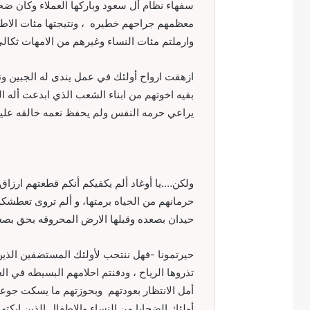
معظمهم جراحهم خطيره ، ونتيجتها مئات الاطفا
وارملتم مئات النساء وغيرهم من الامهات ثكالى،
ازهقت ارواح أولئك في عمل يندى له الجبين وتق
بقيه اخوتهم من ابناء الشعب الذي ابدعت أله ا
يراعي حرمه النفس ولم يحفظ نعمه خالقه عليه
ولكن….يا أوغاد ألم يكفيكم أنكم قطعتهم ارزا
حيدان بصعده وقبلها الارض المحروقه بحق بصعد
حيرتمونا -فهل ننتحب لأولئك المستضفين الذين
تذروها الرياح ، ودفنتم احلامهم البسيطه في ال
أمل الانتظار بعودتهم وبحوزتهم ما يسكت جوع
أولئك الضحايا من النساء والاطفال الذين ابكته