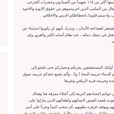
سفهاء نظام أل سعود وباركها العملاء وكان ضحيتها أكثر من ١١٥ شهيدآ من الصيادون وعشرات الجرحى
ل من اليتامى الذين احرمتموهم من حقوق الابوبه والاخوه
 وادميتم قلوبنا بانحطاطكم الديني والاخلاقي .
شعر لفضاعته الأبدان ،، وندرك بأنهم لن يكونوا استثناء عن
لقتل في سفك دمائه ، عند نظام أصابه الكبر والغرور ولم
.
ق أولئك المستضعفين بحربكم وحصاركم حتى تلجئو إلى
حرمانهم من الحياه برمتها، و ألم تروى تعطشكم للدماء جريمه المخا 1 و2 ، وألم تشبع حقدكم جريمه سوق
ه وجريمه قريه الزيلعي وغيرها.
 حولتم اجسادهم البريئه إلى أشلاء ممزقه هنا وهناك
عوده بلقمه العيش لانسائهم واطفالهم الذين مازلوا على
هم ويوقف قرقره بطونهم ،أم ننتحب كمدآ وحزنآ على أسر
م سفالتكم ونذالتكم مرتين -الأولى لفقدهم عائلهم الذي قد