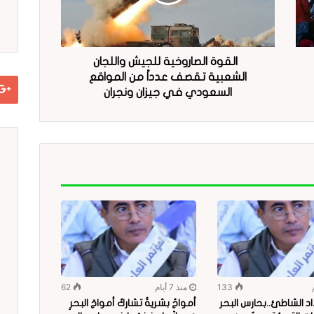
القوة الصاروخية للجيش واللجان
الشعبية تقصف عدداً من المواقع
السعودي في جيزان ونجران
133
منذ 7 أيام
62
د الشاطئ..بحارس البحر
أمواجٌ بشريةٌ تشاركُ أمواجَ البحرِ