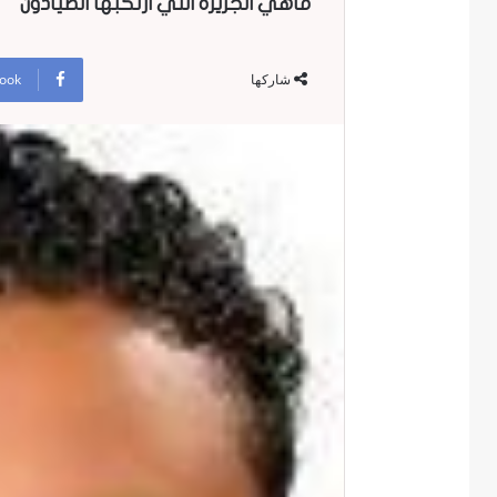
ماهي الجريره التي ارتكبها الصيادون
ook
شاركها